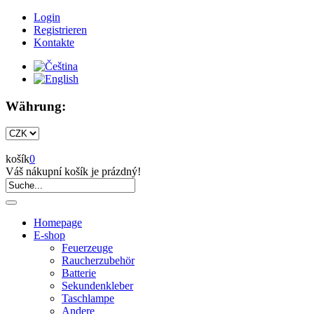
Login
Registrieren
Kontakte
Währung:
košík
0
Váš nákupní košík je prázdný!
Homepage
E-shop
Feuerzeuge
Raucherzubehör
Batterie
Sekundenkleber
Taschlampe
Andere