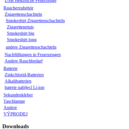
USB elektrische Feuerzeuge
Raucherzubehör
Zigarettenschachteln
Smokeshirt Zigarettenschachteln
Zigarettenetuis
Smokeshirt big
Smokeshirt long
andere Zigarettenschachteln
Nachfüllungen in Feuerzeugen
Andere Rauchbedarf
Batterie
Zinkchlorid-Batterien
Alkalibatterien
baterie nabíjecí Li-ion
Sekundenkleber
Taschlampe
Andere
VÝPRODEJ
Downloads