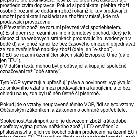
prostřednictvím dopravce. Pokud si podnikatel přebírá zboží
osobně, rozumí se dodáním zboží okamžik, kdy prodávající
umožní podnikateli nakládat se zbožím v místě, kde má
prodávající provozovnu.
f) Převzetím zboží se rozumí převzetí věci spotřebitelem.
g) E-shopem se rozumí on-line internetový obchod, který je k
dispozici na webových stránkách prodávajícího uvedených v
bodě d) a v jehož rámci lze bez časového omezení objednávat
ze zde zveřejněné nabídky zboží (dále jen "e-shop").
h) EU se rozumí území členských států Evropské Unie (dále
jen "EU").
i) V dalším textu mohou být prodávající a kupující společně
označováni též "obě strany".
Tyto VOP vymezují a upřesňují práva a povinnosti vyplývající
ze smluvního vztahu mezi prodávajícím a kupujícím, a to bez
ohledu na to, zda byl učiněn ústně či písemně.
Pokud jde o vztahy neupravené těmito VOP, řídí se tyto vztahy
Občanským zákoníkem a Zákonem o ochraně spotřebitele.
Společnost AsisImport s.r.o. je dovozcem zboží krátkodobé
spotřeby vyjma potravinářského zboží, LED osvětlení a
příslušenství a jejich velkoobchodním prodejcem na území EU i