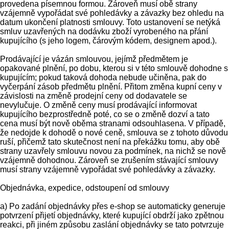
provedena písemnou formou. Zároveň musí obě strany
vzájemně vypořádat své pohledávky a závazky bez ohledu na
datum ukončení platnosti smlouvy. Toto ustanovení se netýká
smluv uzavřených na dodávku zboží vyrobeného na přání
kupujícího (s jeho logem, čárovým kódem, designem apod.).
Prodávající je vázán smlouvou, jejímž předmětem je
opakované plnění, po dobu, kterou si v této smlouvě dohodne s
kupujícím; pokud taková dohoda nebude učiněna, pak do
vyčerpání zásob předmětu plnění. Přitom změna kupní ceny v
závislosti na změně prodejní ceny od dodavatele se
nevylučuje. O změně ceny musí prodávající informovat
kupujícího bezprostředně poté, co se o změně dozví a tato
cena musí být nově oběma stranami odsouhlasena. V případě,
že nedojde k dohodě o nové ceně, smlouva se z tohoto důvodu
ruší, přičemž tato skutečnost není na překážku tomu, aby obě
strany uzavřely smlouvu novou za podmínek, na nichž se nově
vzájemně dohodnou. Zároveň se zrušením stávající smlouvy
musí strany vzájemně vypořádat své pohledávky a závazky.
Objednávka, expedice, odstoupení od smlouvy
a) Po zadání objednávky přes e-shop se automaticky generuje
potvrzení přijetí objednávky, které kupující obdrží jako zpětnou
reakci, při jiném způsobu zaslání objednávky se tato potvrzuje