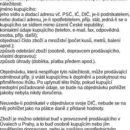
náležitosti:
jméno kupujícího;
jeho sídlo a dodací adresu vč. PSČ, IČ, DIČ, je-li podnikatelem,
nebo dodací adresu, je-li spotřebitelem, příp. stát, jedná-li se o
kupujícího se sídlem mimo území České republiky;
kontaktní údaje kupujícího (telefon, e-mail, fax, odpovědná
osoba, příp. další);
objednací číslo zboží a množství (počet kusů, metrů, balení
apod.);
způsob odebrání zboží (osobně, dopravcem prodávajícího,
vlastní dopravou);
způsob úhrady (dobírka, platba předem apod.).
Objednávku, která nesplňuje tyto náležitosti, může prodávající
odmítnout příp. ji vrátit kupujícímu k doplnění a poskytnout mu
přiměřenou lhůtu. Po uplynutí této lhůty, pokud kupující
nedoplní požadované údaje, se bude na objednávku pohlížet
jakoby nebyla nikdy doručena.
Neuvede-li podnikatel v objednávce svoje DIČ, nebude se na
něj pohlížet jako na plátce daně z přidané hodnoty.
Zboží je možno odebírat buď v provozovně prodávajícího v
Úvalech u Prahy, a to buď osobně kupujícím nebo jím
pověřeným dopravcem, nebo je zasíláno prostřednictvím