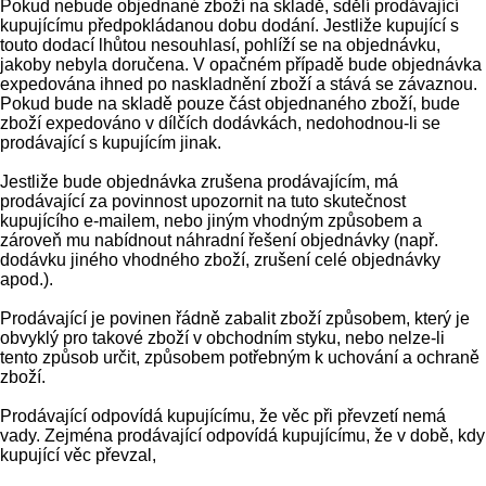
Pokud nebude objednané zboží na skladě, sdělí prodávající
kupujícímu předpokládanou dobu dodání. Jestliže kupující s
touto dodací lhůtou nesouhlasí, pohlíží se na objednávku,
jakoby nebyla doručena. V opačném případě bude objednávka
expedována ihned po naskladnění zboží a stává se závaznou.
Pokud bude na skladě pouze část objednaného zboží, bude
zboží expedováno v dílčích dodávkách, nedohodnou-li se
prodávající s kupujícím jinak.
Jestliže bude objednávka zrušena prodávajícím, má
prodávající za povinnost upozornit na tuto skutečnost
kupujícího e-mailem, nebo jiným vhodným způsobem a
zároveň mu nabídnout náhradní řešení objednávky (např.
dodávku jiného vhodného zboží, zrušení celé objednávky
apod.).
Prodávající je povinen řádně zabalit zboží způsobem, který je
obvyklý pro takové zboží v obchodním styku, nebo nelze-li
tento způsob určit, způsobem potřebným k uchování a ochraně
zboží.
Prodávající odpovídá kupujícímu, že věc při převzetí nemá
vady. Zejména prodávající odpovídá kupujícímu, že v době, kdy
kupující věc převzal,