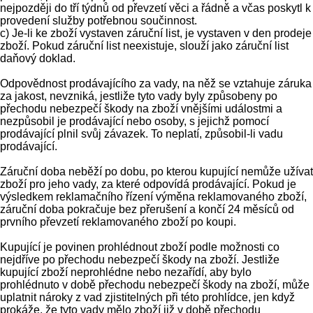
nejpozději do tří týdnů od převzetí věci a řádně a včas poskytl k
provedení služby potřebnou součinnost.
c) Je-li ke zboží vystaven záruční list, je vystaven v den prodeje
zboží. Pokud záruční list neexistuje, slouží jako záruční list
daňový doklad.
Odpovědnost prodávajícího za vady, na něž se vztahuje záruka
za jakost, nevzniká, jestliže tyto vady byly způsobeny po
přechodu nebezpečí škody na zboží vnějšími událostmi a
nezpůsobil je prodávající nebo osoby, s jejichž pomocí
prodávající plnil svůj závazek. To neplatí, způsobil-li vadu
prodávající.
Záruční doba neběží po dobu, po kterou kupující nemůže užívat
zboží pro jeho vady, za které odpovídá prodávající. Pokud je
výsledkem reklamačního řízení výměna reklamovaného zboží,
záruční doba pokračuje bez přerušení a končí 24 měsíců od
prvního převzetí reklamovaného zboží po koupi.
Kupující je povinen prohlédnout zboží podle možnosti co
nejdříve po přechodu nebezpečí škody na zboží. Jestliže
kupující zboží neprohlédne nebo nezařídí, aby bylo
prohlédnuto v době přechodu nebezpečí škody na zboží, může
uplatnit nároky z vad zjistitelných při této prohlídce, jen když
prokáže, že tyto vady mělo zboží již v době přechodu