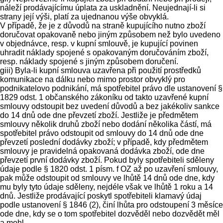
náleží prodávajícímu úplata za uskladnění. Neujednají-li si
strany její výši, platí za ujednanou výše obvyklá.
V případě, že je z důvodů na straně kupujícího nutno zboží
doručovat opakovaně nebo jiným způsobem než bylo uvedeno
v objednávce, resp. v kupní smlouvě, je kupující povinen
uhradit náklady spojené s opakovaným doručováním zboží,
resp. náklady spojené s jiným způsobem doručení.
giii) Byla-li kupní smlouva uzavřena při použití prostředků
komunikace na dálku nebo mimo prostor obvyklý pro
podnikatelovo podnikání, má spotřebitel právo dle ustanovení §
1829 odst. 1 občanského zákoníku od takto uzavřené kupní
smlouvy odstoupit bez uvedení důvodů a bez jakékoliv sankce
do 14 dnů ode dne převzetí zboží. Jestliže je předmětem
smlouvy několik druhů zboží nebo dodání několika částí, má
spotřebitel právo odstoupit od smlouvy do 14 dnů ode dne
převzetí poslední dodávky zboží; v případě, kdy předmětem
smlouvy je pravidelná opakovaná dodávka zboží, ode dne
převzetí první dodávky zboží. Pokud byly spotřebiteli sděleny
údaje podle § 1820 odst. 1 písm. f OZ až po uzavření smlouvy,
pak může odstoupit od smlouvy ve lhůtě 14 dnů ode dne, kdy
mu byly tyto údaje sděleny, nejdéle však ve lhůtě 1 roku a 14
dnů. Jestliže prodávající poskytl spotřebiteli klamavý údaj
podle ustanovení § 1846 (2), činí lhůta pro odstoupení 3 měsíce
ode dne, kdy se o tom spotřebitel dozvěděl nebo dozvědět měl
a mohl.