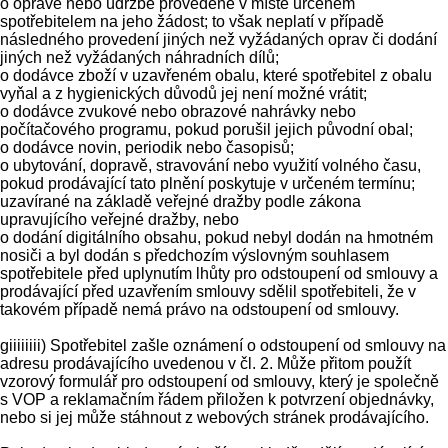
o opravě nebo údržbě provedené v místě určeném
spotřebitelem na jeho žádost; to však neplatí v případě
následného provedení jiných než vyžádaných oprav či dodání
jiných než vyžádaných náhradních dílů;
o dodávce zboží v uzavřeném obalu, které spotřebitel z obalu
vyňal a z hygienických důvodů jej není možné vrátit;
o dodávce zvukové nebo obrazové nahrávky nebo
počítačového programu, pokud porušil jejich původní obal;
o dodávce novin, periodik nebo časopisů;
o ubytování, dopravě, stravování nebo využití volného času,
pokud prodávající tato plnění poskytuje v určeném termínu;
uzavírané na základě veřejné dražby podle zákona
upravujícího veřejné dražby, nebo
o dodání digitálního obsahu, pokud nebyl dodán na hmotném
nosiči a byl dodán s předchozím výslovným souhlasem
spotřebitele před uplynutím lhůty pro odstoupení od smlouvy a
prodávající před uzavřením smlouvy sdělil spotřebiteli, že v
takovém případě nemá právo na odstoupení od smlouvy.
giiiiiiii) Spotřebitel zašle oznámení o odstoupení od smlouvy na
adresu prodávajícího uvedenou v čl. 2. Může přitom použít
vzorový formulář pro odstoupení od smlouvy, který je společně
s VOP a reklamačním řádem přiložen k potvrzení objednávky,
nebo si jej může stáhnout z webových stránek prodávajícího.