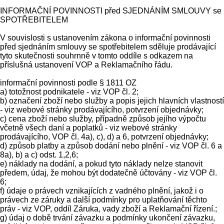
INFORMAČNÍ POVINNOSTI před SJEDNÁNÍM SMLOUVY se
SPOTŘEBITELEM
V souvislosti s ustanovením zákona o informační povinnosti
před sjednáním smlouvy se spotřebitelem sděluje prodávající
tyto skutečnosti souhrnně v tomto oddíle s odkazem na
příslušná ustanovení VOP a Reklamačního řádu.
informační povinnosti podle § 1811 OZ
a) totožnost podnikatele - viz VOP čl. 2;
b) označení zboží nebo služby a popis jejich hlavních vlastností
- viz webové stránky prodávajícího, potvrzení objednávky;
c) cena zboží nebo služby, případně způsob jejího výpočtu
včetně všech daní a poplatků - viz webové stránky
prodávajícího, VOP čl. 4a), c), d) a 6, potvrzení objednávky;
d) způsob platby a způsob dodání nebo plnění - viz VOP čl. 6 a
8a), b) a c) odst. 1,2,6;
e) náklady na dodání, a pokud tyto náklady nelze stanovit
předem, údaj, že mohou být dodatečně účtovány - viz VOP čl.
6;
f) údaje o právech vznikajících z vadného plnění, jakož i o
právech ze záruky a další podmínky pro uplatňování těchto
práv - viz VOP, oddíl Záruka, vady zboží a Reklamační řízení.;
g) údaj o době trvání závazku a podmínky ukončení závazku,