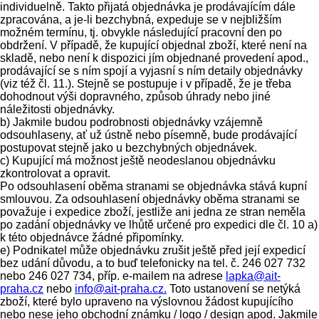
individuelně. Takto přijatá objednávka je prodávajícím dále
zpracována, a je-li bezchybná, expeduje se v nejbližším
možném termínu, tj. obvykle následující pracovní den po
obdržení. V případě, že kupující objednal zboží, které není na
skladě, nebo není k dispozici jím objednané provedení apod.,
prodávající se s ním spojí a vyjasní s ním detaily objednávky
(viz též čl. 11.). Stejně se postupuje i v případě, že je třeba
dohodnout výši dopravného, způsob úhrady nebo jiné
náležitosti objednávky.
b) Jakmile budou podrobnosti objednávky vzájemně
odsouhlaseny, ať už ústně nebo písemně, bude prodávající
postupovat stejně jako u bezchybných objednávek.
c) Kupující má možnost ještě neodeslanou objednávku
zkontrolovat a opravit.
Po odsouhlasení oběma stranami se objednávka stává kupní
smlouvou. Za odsouhlasení objednávky oběma stranami se
považuje i expedice zboží, jestliže ani jedna ze stran neměla
po zadání objednávky ve lhůtě určené pro expedici dle čl. 10 a)
k této objednávce žádné připomínky.
e) Podnikatel může objednávku zrušit ještě před její expedicí
bez udání důvodu, a to buď telefonicky na tel. č. 246 027 732
nebo 246 027 734, příp. e-mailem na adrese
lapka@ait-
praha.cz
nebo
info@ait-praha.cz.
Toto ustanovení se netýká
zboží, které bylo upraveno na výslovnou žádost kupujícího
nebo nese jeho obchodní známku / logo / design apod. Jakmile