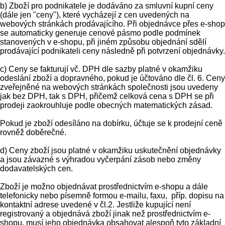
b) Zboží pro podnikatele je dodáváno za smluvní kupní ceny
(dále jen "ceny"), které vycházejí z cen uvedených na
webových stránkách prodávajícího. Při objednávce přes e-shop
se automaticky generuje cenové pásmo podle podmínek
stanovených v e-shopu, při jiném způsobu objednání sdělí
prodávající podnikateli ceny následně při potvrzení objednávky.
c) Ceny se fakturují vč. DPH dle sazby platné v okamžiku
odeslání zboží a dopravného, pokud je účtováno dle čl. 6. Ceny
zveřejněné na webových stránkách společnosti jsou uvedeny
jak bez DPH, tak s DPH, přičemž celková cena s DPH se při
prodeji zaokrouhluje podle obecných matematických zásad.
Pokud je zboží odesíláno na dobírku, účtuje se k prodejní ceně
rovněž doběrečné.
d) Ceny zboží jsou platné v okamžiku uskutečnění objednávky
a jsou závazné s výhradou vyčerpání zásob nebo změny
dodavatelských cen.
Zboží je možno objednávat prostřednictvím e-shopu a dále
telefonicky nebo písemně formou e-mailu, faxu, příp. dopisu na
kontaktní adrese uvedené v čl.2. Jestliže kupující není
registrovaný a objednává zboží jinak než prostřednictvím e-
shopu, musí jeho objednávka obsahovat alespoň tyto základní