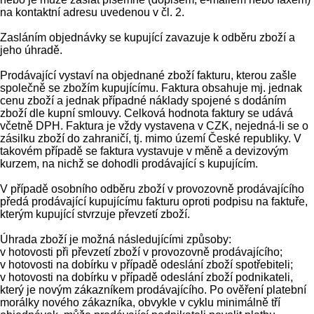
na kontaktní adresu uvedenou v čl. 2.
Zasláním objednávky se kupující zavazuje k odběru zboží a
jeho úhradě.
Prodávající vystaví na objednané zboží fakturu, kterou zašle
společně se zbožím kupujícímu. Faktura obsahuje mj. jednak
cenu zboží a jednak případné náklady spojené s dodáním
zboží dle kupní smlouvy. Celková hodnota faktury se udává
včetně DPH. Faktura je vždy vystavena v CZK, nejedná-li se o
zásilku zboží do zahraničí, tj. mimo území České republiky. V
takovém případě se faktura vystavuje v měně a devizovým
kurzem, na nichž se dohodli prodávající s kupujícím.
V případě osobního odběru zboží v provozovně prodávajícího
předá prodávající kupujícímu fakturu oproti podpisu na faktuře,
kterým kupující stvrzuje převzetí zboží.
Úhrada zboží je možná následujícími způsoby:
v hotovosti při převzetí zboží v provozovně prodávajícího;
v hotovosti na dobírku v případě odeslání zboží spotřebiteli;
v hotovosti na dobírku v případě odeslání zboží podnikateli,
který je novým zákazníkem prodávajícího. Po ověření platební
morálky nového zákazníka, obvykle v cyklu minimálně tří