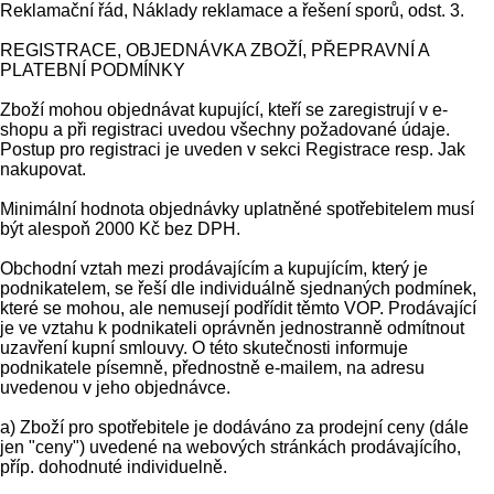
Reklamační řád, Náklady reklamace a řešení sporů, odst. 3.
REGISTRACE, OBJEDNÁVKA ZBOŽÍ, PŘEPRAVNÍ A
PLATEBNÍ PODMÍNKY
Zboží mohou objednávat kupující, kteří se zaregistrují v e-
shopu a při registraci uvedou všechny požadované údaje.
Postup pro registraci je uveden v sekci Registrace resp. Jak
nakupovat.
Minimální hodnota objednávky uplatněné spotřebitelem musí
být alespoň 2000 Kč bez DPH.
Obchodní vztah mezi prodávajícím a kupujícím, který je
podnikatelem, se řeší dle individuálně sjednaných podmínek,
které se mohou, ale nemusejí podřídit těmto VOP. Prodávající
je ve vztahu k podnikateli oprávněn jednostranně odmítnout
uzavření kupní smlouvy. O této skutečnosti informuje
podnikatele písemně, přednostně e-mailem, na adresu
uvedenou v jeho objednávce.
a) Zboží pro spotřebitele je dodáváno za prodejní ceny (dále
jen "ceny") uvedené na webových stránkách prodávajícího,
příp. dohodnuté individuelně.