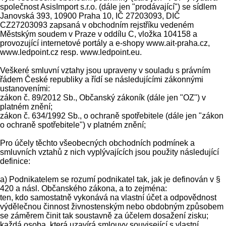
společnost AsisImport s.r.o. (dále jen "prodávající") se sídlem
Janovská 393, 10900 Praha 10, IČ 27203093, DIČ
CZ27203093 zapsaná v obchodním rejstříku vedeném
Městským soudem v Praze v oddílu C, vložka 104158 a
provozující internetové portály a e-shopy www.ait-praha.cz,
www.ledpoint.cz resp. www.ledpoint.eu.
Veškeré smluvní vztahy jsou upraveny v souladu s právním
řádem České republiky a řídí se následujícími zákonnými
ustanoveními:
zákon č. 89/2012 Sb., Občanský zákoník (dále jen "OZ") v
platném znění;
zákon č. 634/1992 Sb., o ochraně spotřebitele (dále jen "zákon
o ochraně spotřebitele") v platném znění;
Pro účely těchto všeobecných obchodních podmínek a
smluvních vztahů z nich vyplývajících jsou použity následující
definice:
a) Podnikatelem se rozumí podnikatel tak, jak je definován v §
420 a násl. Občanského zákona, a to zejména:
ten, kdo samostatně vykonává na vlastní účet a odpovědnost
výdělečnou činnost živnostenským nebo obdobným způsobem
se záměrem činit tak soustavně za účelem dosažení zisku;
každá osoba, která uzavírá smlouvy související s vlastní