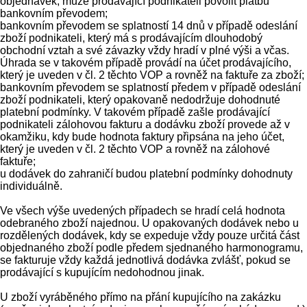
objednávek, může prodávající podnikateli povolit platbu
bankovním převodem;
bankovním převodem se splatností 14 dnů v případě odeslání
zboží podnikateli, který má s prodávajícím dlouhodobý
obchodní vztah a své závazky vždy hradí v plné výši a včas.
Úhrada se v takovém případě provádí na účet prodávajícího,
který je uveden v čl. 2 těchto VOP a rovněž na faktuře za zboží;
bankovním převodem se splatností předem v případě odeslání
zboží podnikateli, který opakovaně nedodržuje dohodnuté
platební podmínky. V takovém případě zašle prodávající
podnikateli zálohovou fakturu a dodávku zboží provede až v
okamžiku, kdy bude hodnota faktury připsána na jeho účet,
který je uveden v čl. 2 těchto VOP a rovněž na zálohové
faktuře;
u dodávek do zahraničí budou platební podmínky dohodnuty
individuálně.
Ve všech výše uvedených případech se hradí celá hodnota
odebraného zboží najednou. U opakovaných dodávek nebo u
rozdělených dodávek, kdy se expeduje vždy pouze určitá část
objednaného zboží podle předem sjednaného harmonogramu,
se fakturuje vždy každá jednotlivá dodávka zvlášť, pokud se
prodávající s kupujícím nedohodnou jinak.
U zboží vyráběného přímo na přání kupujícího na zakázku