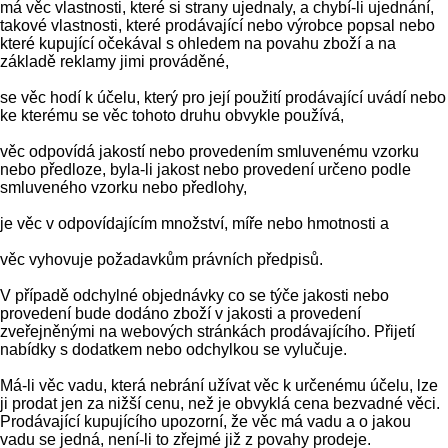
má věc vlastnosti, které si strany ujednaly, a chybí-li ujednání,
takové vlastnosti, které prodávající nebo výrobce popsal nebo
které kupující očekával s ohledem na povahu zboží a na
základě reklamy jimi prováděné,
se věc hodí k účelu, který pro její použití prodávající uvádí nebo
ke kterému se věc tohoto druhu obvykle používá,
věc odpovídá jakostí nebo provedením smluvenému vzorku
nebo předloze, byla-li jakost nebo provedení určeno podle
smluveného vzorku nebo předlohy,
je věc v odpovídajícím množství, míře nebo hmotnosti a
věc vyhovuje požadavkům právních předpisů.
V případě odchylné objednávky co se týče jakosti nebo
provedení bude dodáno zboží v jakosti a provedení
zveřejněnými na webových stránkách prodávajícího. Přijetí
nabídky s dodatkem nebo odchylkou se vylučuje.
Má-li věc vadu, která nebrání užívat věc k určenému účelu, lze
ji prodat jen za nižší cenu, než je obvyklá cena bezvadné věci.
Prodávající kupujícího upozorní, že věc má vadu a o jakou
vadu se jedná, není-li to zřejmé již z povahy prodeje.