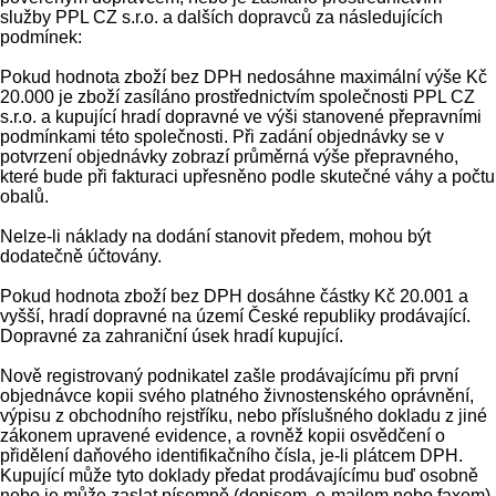
služby PPL CZ s.r.o. a dalších dopravců za následujících
podmínek:
Pokud hodnota zboží bez DPH nedosáhne maximální výše Kč
20.000 je zboží zasíláno prostřednictvím společnosti PPL CZ
s.r.o. a kupující hradí dopravné ve výši stanovené přepravními
podmínkami této společnosti. Při zadání objednávky se v
potvrzení objednávky zobrazí průměrná výše přepravného,
které bude při fakturaci upřesněno podle skutečné váhy a počtu
obalů.
Nelze-li náklady na dodání stanovit předem, mohou být
dodatečně účtovány.
Pokud hodnota zboží bez DPH dosáhne částky Kč 20.001 a
vyšší, hradí dopravné na území České republiky prodávající.
Dopravné za zahraniční úsek hradí kupující.
Nově registrovaný podnikatel zašle prodávajícímu při první
objednávce kopii svého platného živnostenského oprávnění,
výpisu z obchodního rejstříku, nebo příslušného dokladu z jiné
zákonem upravené evidence, a rovněž kopii osvědčení o
přidělení daňového identifikačního čísla, je-li plátcem DPH.
Kupující může tyto doklady předat prodávajícímu buď osobně
nebo je může zaslat písemně (dopisem, e-mailem nebo faxem)