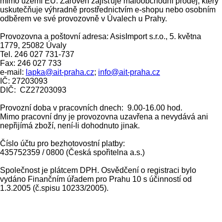
mimo území EU. Zároveň zajišťuje maloobchodní prodej, který
uskutečňuje výhradně prostřednictvím e-shopu nebo osobním
odběrem ve své provozovně v Úvalech u Prahy.
Provozovna a poštovní adresa: AsisImport s.r.o., 5. května
1779, 25082 Úvaly
Tel. 246 027 731-737
Fax: 246 027 733
e-mail:
lapka@ait-praha.cz
;
info@ait-praha.cz
IČ: 27203093
DIČ: CZ27203093
Provozní doba v pracovních dnech: 9.00-16.00 hod.
Mimo pracovní dny je provozovna uzavřena a nevydává ani
nepřijímá zboží, není-li dohodnuto jinak.
Číslo účtu pro bezhotovostní platby:
435752359 / 0800 (Česká spořitelna a.s.)
Společnost je plátcem DPH. Osvědčení o registraci bylo
vydáno Finančním úřadem pro Prahu 10 s účinností od
1.3.2005 (č.spisu 10233/2005).