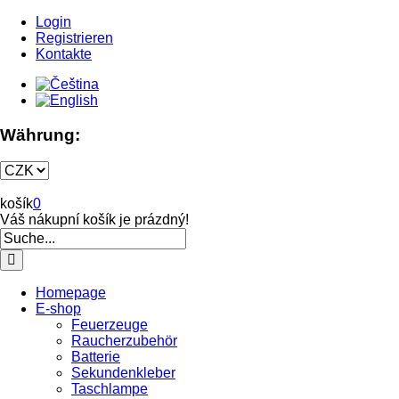
Login
Registrieren
Kontakte
Währung:
košík
0
Váš nákupní košík je prázdný!
Homepage
E-shop
Feuerzeuge
Raucherzubehör
Batterie
Sekundenkleber
Taschlampe