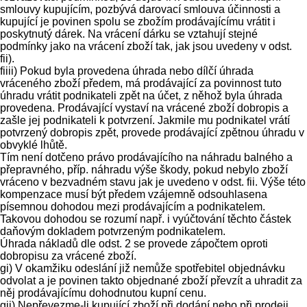
smlouvy kupujícím, pozbývá darovací smlouva účinnosti a
kupující je povinen spolu se zbožím prodávajícímu vrátit i
poskytnutý dárek. Na vrácení dárku se vztahují stejné
podmínky jako na vrácení zboží tak, jak jsou uvedeny v odst.
fii).
fiiii) Pokud byla provedena úhrada nebo dílčí úhrada
vráceného zboží předem, má prodávající za povinnost tuto
úhradu vrátit podnikateli zpět na účet, z něhož byla úhrada
provedena. Prodávající vystaví na vrácené zboží dobropis a
zašle jej podnikateli k potvrzení. Jakmile mu podnikatel vrátí
potvrzený dobropis zpět, provede prodávající zpětnou úhradu v
obvyklé lhůtě.
Tím není dotčeno právo prodávajícího na náhradu balného a
přepravného, příp. náhradu výše škody, pokud nebylo zboží
vráceno v bezvadném stavu jak je uvedeno v odst. fii. Výše této
kompenzace musí být předem vzájemně odsouhlasena
písemnou dohodou mezi prodávajícím a podnikatelem.
Takovou dohodou se rozumí např. i vyúčtování těchto částek
daňovým dokladem potvrzeným podnikatelem.
Úhrada nákladů dle odst. 2 se provede zápočtem oproti
dobropisu za vrácené zboží.
gi) V okamžiku odeslání již nemůže spotřebitel objednávku
odvolat a je povinen takto objednané zboží převzít a uhradit za
něj prodávajícímu dohodnutou kupní cenu.
gii) Nepřevezme-li kupující zboží při dodání nebo při prodeji,