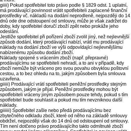
giiii) Pokud spotřebitel toto právo podle § 1829 odst. 1 uplatní,
má prodávající povinnost vrátit spotřebiteli zaplacené finanční
prostředky vč. nákladů na dodání neprodleně, nejpozději do 14
dnů ode dne odstoupení od smlouvy, může je však zadržet do
doby, kdy spotřebitel doručí zboží zpět nebo prokáže jeho
odeslání.
Jestliže spotřebitel při pořízení zboží zvolil jiný, než nejlevnější
způsob dodání, který prodávající nabízí, vrátí mu prodávající
náklady na dodání zboží ve výši odpovídající nejlevnějšímu
nabízenému způsobu dodání zboží.
Náklady spojené s vrácením zboží (např. přepravné)
prodávajícímu se spotřebiteli nehradí, a to ani v případě, kdy
zboží nemůže být vráceno pro svou povahu obvyklou poštovní
cestou, a to bez ohledu na to, jakým způsobem byla smlouva
uzavřena.
giiiii) Prodávající vrátí spotřebiteli peněžní prostředky stejným
způsobem, jakým je přijal. Peněžní prostředky mohou být
spotřebiteli vráceny jiným způsobem pouze tehdy, pokud s tím
spotřebitel bude souhlasit a pokud mu tím nevzniknou další
náklady.
giiiiii) Spotřebitel zašle nebo předá prodávajícímu bez
zbytečného odkladu zboží, které od něho na základě smlouvy
obdržel, nejpozději však do 14 dnů od odstoupení od smlouvy.
Tím není dotčeno právo prodávajícího takto odmítnuté zboží