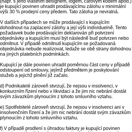
(např. s jeho vlastním designem, logem, čárovým kódem apod.)
je kupující povinen uhradit prodávajícímu zálohu v minimální
výši 30 % prodejní ceny předem. Tato záloha je nevratná.
V dalších případech se může prodávající s kupujícím
dohodnout na zaplacení zálohy a její výši individuelně. Tento
požadavek bude prodávajícím deklarován při potvrzení
objednávky a kupujícím musí být následně buď potvrzen nebo
odmítnut. V případě odmítnutí kupujícím se požadovaná
objednávka nebude realizovat, ledaže se obě strany dohodnou
na jiných platebních podmínkách.
Kupující je dále povinen uhradit poměrnou část ceny v případě
odstoupení od smlouvy, jejímž předmětem je poskytování
služeb a jejichž plnění již začalo.
d) Podnikatelé zároveň stvrzují, že nejsou v insolvenci, v
konkurzním řízení nebo v likvidaci a že jim nic nebrání dostát
svým závazkům plynoucím z tohoto smluvního vztahu.
e) Spotřebitelé zároveň stvrzují, že nejsou v insolvenci ani v
insolvenčním řízení a že jim nic nebrání dostát svým závazkům
plynoucím z tohoto smluvního vztahu.
f) V případě prodlení s úhradou faktury je kupující povinen