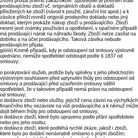
znovu prodat jinému zákazníkovi. Spotřebitel je povinen vrátit
prodávajícímu zboží vč. originálních obalů a dokladů
přiložených ke zboží (návod k použití, záruční list apod.) a k
zásilce přiloží rovněž originál prodejního dokladu nebo jiný
doklad, kterým prokáže nákup zboží u prodávajícího. Zboží
nesmí jevit známky používání a opotřebení, v opačném případě
má prodávající nárok na náhradu škody. Zboží nelze zasílat na
dobírku a na účet prodávajícího. Taková zásilka nebude
prodávajícím přijata.
giiiiiii) Kromě případů, kdy je odstoupení od smlouvy výslovně
ujednáno, nemůže spotřebitel odstoupit podle § 1837 od
smlouvy:
o poskytování služeb, jestliže byly splněny s jeho předchozím
výslovným souhlasem před uplynutím lhůty pro odstoupení od
smlouvy a prodávající před uzavřením smlouvy sdělil
spotřebiteli, že v takovém případě nemá právo na odstoupení
od smlouvy;
o dodávce zboží nebo služby, jejichž cena závisí na výchylkách
finančního trhu nezávisle na vůli prodávajícího a k němuž může
dojít během lhůty pro odstoupení od smlouvy;
o dodávce zboží, které bylo upraveno podle přání spotřebitele
nebo pro jeho osobu;
o dodávce zboží, které podléhá rychlé zkáze, jakož i zboží,
které bylo po dodání nenávratně smíseno s jiným zbožím;