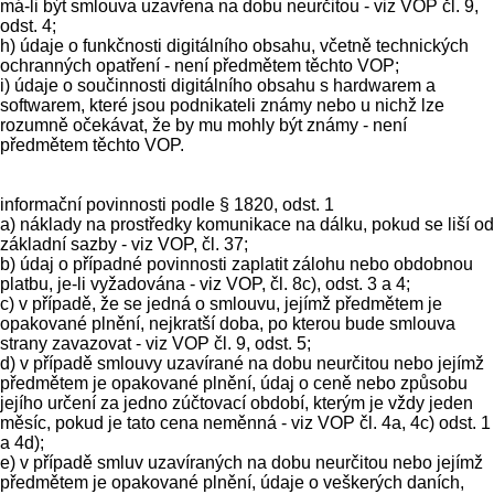
má-li být smlouva uzavřena na dobu neurčitou - viz VOP čl. 9,
odst. 4;
h) údaje o funkčnosti digitálního obsahu, včetně technických
ochranných opatření - není předmětem těchto VOP;
i) údaje o součinnosti digitálního obsahu s hardwarem a
softwarem, které jsou podnikateli známy nebo u nichž lze
rozumně očekávat, že by mu mohly být známy - není
předmětem těchto VOP.
informační povinnosti podle § 1820, odst. 1
a) náklady na prostředky komunikace na dálku, pokud se liší od
základní sazby - viz VOP, čl. 37;
b) údaj o případné povinnosti zaplatit zálohu nebo obdobnou
platbu, je-li vyžadována - viz VOP, čl. 8c), odst. 3 a 4;
c) v případě, že se jedná o smlouvu, jejímž předmětem je
opakované plnění, nejkratší doba, po kterou bude smlouva
strany zavazovat - viz VOP čl. 9, odst. 5;
d) v případě smlouvy uzavírané na dobu neurčitou nebo jejímž
předmětem je opakované plnění, údaj o ceně nebo způsobu
jejího určení za jedno zúčtovací období, kterým je vždy jeden
měsíc, pokud je tato cena neměnná - viz VOP čl. 4a, 4c) odst. 1
a 4d);
e) v případě smluv uzavíraných na dobu neurčitou nebo jejímž
předmětem je opakované plnění, údaje o veškerých daních,