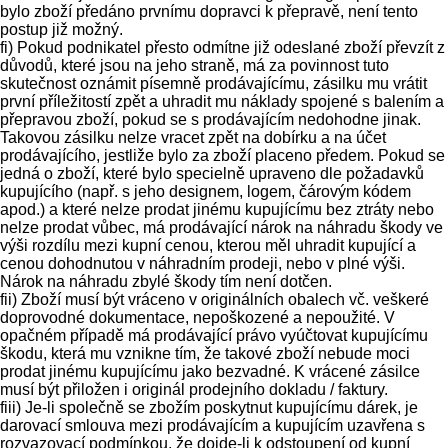
bylo zboží předáno prvnímu dopravci k přepravě, není tento
postup již možný.
fi) Pokud podnikatel přesto odmítne již odeslané zboží převzít z
důvodů, které jsou na jeho straně, má za povinnost tuto
skutečnost oznámit písemně prodávajícímu, zásilku mu vrátit
první příležitostí zpět a uhradit mu náklady spojené s balením a
přepravou zboží, pokud se s prodávajícím nedohodne jinak.
Takovou zásilku nelze vracet zpět na dobírku a na účet
prodávajícího, jestliže bylo za zboží placeno předem. Pokud se
jedná o zboží, které bylo specielně upraveno dle požadavků
kupujícího (např. s jeho designem, logem, čárovým kódem
apod.) a které nelze prodat jinému kupujícímu bez ztráty nebo
nelze prodat vůbec, má prodávající nárok na náhradu škody ve
výši rozdílu mezi kupní cenou, kterou měl uhradit kupující a
cenou dohodnutou v náhradním prodeji, nebo v plné výši.
Nárok na náhradu zbylé škody tím není dotčen.
fii) Zboží musí být vráceno v originálních obalech vč. veškeré
doprovodné dokumentace, nepoškozené a nepoužité. V
opačném případě má prodávající právo vyúčtovat kupujícímu
škodu, která mu vznikne tím, že takové zboží nebude moci
prodat jinému kupujícímu jako bezvadné. K vrácené zásilce
musí být přiložen i originál prodejního dokladu / faktury.
fiii) Je-li společně se zbožím poskytnut kupujícímu dárek, je
darovací smlouva mezi prodávajícím a kupujícím uzavřena s
rozvazovací podmínkou, že dojde-li k odstoupení od kupní