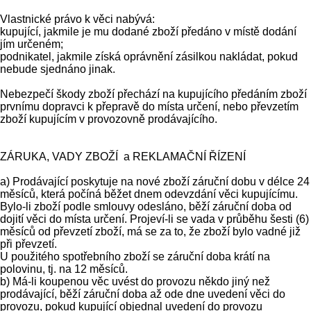
Vlastnické právo k věci nabývá:
kupující, jakmile je mu dodané zboží předáno v místě dodání
jím určeném;
podnikatel, jakmile získá oprávnění zásilkou nakládat, pokud
nebude sjednáno jinak.
Nebezpečí škody zboží přechází na kupujícího předáním zboží
prvnímu dopravci k přepravě do místa určení, nebo převzetím
zboží kupujícím v provozovně prodávajícího.
ZÁRUKA, VADY ZBOŽÍ a REKLAMAČNÍ ŘÍZENÍ
a) Prodávající poskytuje na nové zboží záruční dobu v délce 24
měsíců, která počíná běžet dnem odevzdání věci kupujícímu.
Bylo-li zboží podle smlouvy odesláno, běží záruční doba od
dojití věci do místa určení. Projeví-li se vada v průběhu šesti (6)
měsíců od převzetí zboží, má se za to, že zboží bylo vadné již
při převzetí.
U použitého spotřebního zboží se záruční doba krátí na
polovinu, tj. na 12 měsíců.
b) Má-li koupenou věc uvést do provozu někdo jiný než
prodávající, běží záruční doba až ode dne uvedení věci do
provozu, pokud kupující objednal uvedení do provozu