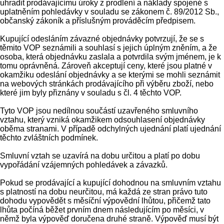
uhradit prodávajícímu úroky z prodlení a náklady spojené s
uplatněním pohledávky v souladu se zákonem č. 89/2012 Sb.,
občanský zákoník a příslušným prováděcím předpisem.
Kupující odesláním závazné objednávky potvrzují, že se s
těmito VOP seznámili a souhlasí s jejich úplným zněním, a že
osoba, která objednávku zaslala a potvrdila svým jménem, je k
tomu oprávněná. Zároveň akceptují ceny, které jsou platné v
okamžiku odeslání objednávky a se kterými se mohli seznámit
na webových stránkách prodávajícího při výběru zboží, nebo
které jim byly přiznány v souladu s čl. 4 těchto VOP.
Tyto VOP jsou nedílnou součástí uzavřeného smluvního
vztahu, který vzniká okamžikem odsouhlasení objednávky
oběma stranami. V případě odchylných ujednání platí ujednání
těchto zvláštních podmínek.
Smluvní vztah se uzavírá na dobu určitou a platí po dobu
vypořádání vzájemných pohledávek a závazků.
Pokud se prodávající a kupující dohodnou na smluvním vztahu
s platností na dobu neurčitou, má každá ze stran právo tuto
dohodu vypovědět s měsíční výpovědní lhůtou, přičemž tato
lhůta počíná běžet prvním dnem následujícím po měsíci, v
němž byla výpověď doručena druhé straně. Výpověď musí být