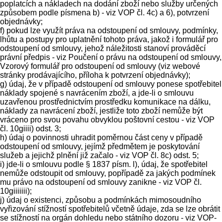
poplatcích a nákladech na dodání zboží nebo služby určených
způsobem podle písmena b) - viz VOP čl. 4c) a 6), potvrzení
objednávky;
f) pokud lze využít práva na odstoupení od smlouvy, podmínky,
lhůtu a postupy pro uplatnění tohoto práva, jakož i formulář pro
odstoupení od smlouvy, jehož náležitosti stanoví prováděcí
právní předpis - viz Poučení o právu na odstoupení od smlouvy,
Vzorový formulář pro odstoupení od smlouvy (viz webové
stránky prodávajícího, příloha k potvrzení objednávky);
g) údaj, že v případě odstoupení od smlouvy ponese spotřebitel
náklady spojené s navrácením zboží, a jde-li o smlouvu
uzavřenou prostřednictvím prostředku komunikace na dálku,
náklady za navrácení zboží, jestliže toto zboží nemůže být
vráceno pro svou povahu obvyklou poštovní cestou - viz VOP
čl. 10giiii) odst. 3;
h) údaj o povinnosti uhradit poměrnou část ceny v případě
odstoupení od smlouvy, jejímž předmětem je poskytování
služeb a jejichž plnění již začalo - viz VOP čl. 8c) odst. 5;
i) jde-li o smlouvu podle § 1837 písm. l), údaj, že spotřebitel
nemůže odstoupit od smlouvy, popřípadě za jakých podmínek
mu právo na odstoupení od smlouvy zanikne - viz VOP čl.
10giiiiiii);
j) údaj o existenci, způsobu a podmínkách mimosoudního
vyřizování stížností spotřebitelů včetně údaje, zda se lze obrátit
se stížností na orgán dohledu nebo státního dozoru - viz VOP-