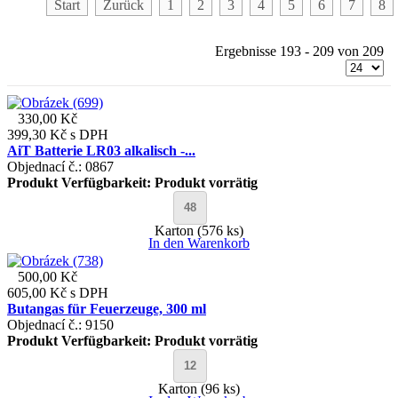
Start
Zurück
1
2
3
4
5
6
7
8
Ergebnisse 193 - 209 von 209
330,00 Kč
399,30 Kč
s DPH
AiT Batterie LR03 alkalisch -...
Objednací č.: 0867
Produkt Verfügbarkeit:
Produkt vorrätig
Karton (576 ks)
In den Warenkorb
500,00 Kč
605,00 Kč
s DPH
Butangas für Feuerzeuge, 300 ml
Objednací č.: 9150
Produkt Verfügbarkeit:
Produkt vorrätig
Karton (96 ks)