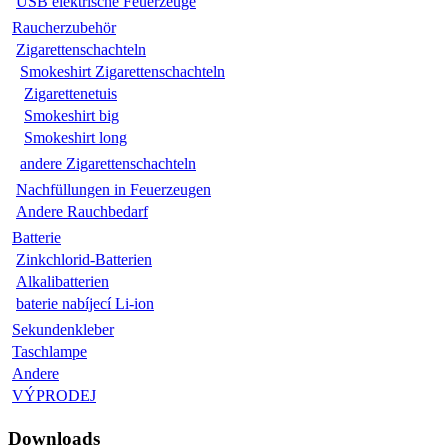
USB elektrische Feuerzeuge
Raucherzubehör
Zigarettenschachteln
Smokeshirt Zigarettenschachteln
Zigarettenetuis
Smokeshirt big
Smokeshirt long
andere Zigarettenschachteln
Nachfüllungen in Feuerzeugen
Andere Rauchbedarf
Batterie
Zinkchlorid-Batterien
Alkalibatterien
baterie nabíjecí Li-ion
Sekundenkleber
Taschlampe
Andere
VÝPRODEJ
Downloads