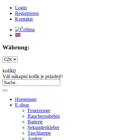
Login
Registrieren
Kontakte
Währung:
košík
0
Váš nákupní košík je prázdný!
Homepage
E-shop
Feuerzeuge
Raucherzubehör
Batterie
Sekundenkleber
Taschlampe
Andere