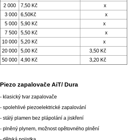
2 000
7,50 Kč
x
3 000
6,50Kč
x
5 000
5,90 Kč
x
7 500
5,50 Kč
x
10 000
5,20 Kč
x
20 000
5,00 Kč
3,50 Kč
50 000
4,90 Kč
3,20 Kč
Piezo zapalovače AiT/ Dura
- klasický tvar zapalovače
- spolehlivé piezoelektrické zapalování
- stálý plamen bez plápolání a jiskření
- plněný plynem, možnost opětovného plnění
- dětská pojistka