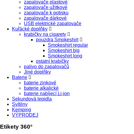
zapalovače plastové
zapalovače užitkové
zapalovače k potisku
zapalovače dárkové
USB elektrické zapalovače
Kuřácké doplňky
krabičky na cigarety
pouzdra Smokeshirt
Smokeshirt regular
Smokeshirt big
Smokeshirt long
ostatní krabičky
palivo do zapalovačů
Jiné doplňky
Baterie
baterie zinkové
baterie alkalické
baterie nabíjecí Li-ion
Sekundová lepidla
Svítilny
Kemping
VÝPRODEJ
Etikety 360°