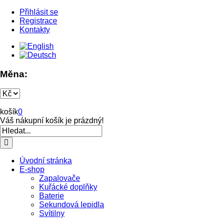
Přihlásit se
Registrace
Kontakty
Měna:
košík
0
Váš nákupní košík je prázdný!
Úvodní stránka
E-shop
Zapalovače
Kuřácké doplňky
Baterie
Sekundová lepidla
Svítilny