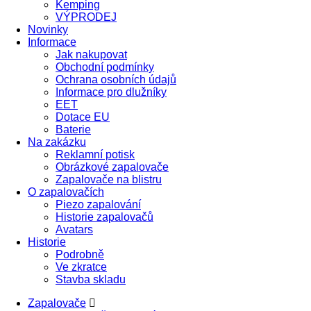
Kemping
VÝPRODEJ
Novinky
Informace
Jak nakupovat
Obchodní podmínky
Ochrana osobních údajů
Informace pro dlužníky
EET
Dotace EU
Baterie
Na zakázku
Reklamní potisk
Obrázkové zapalovače
Zapalovače na blistru
O zapalovačích
Piezo zapalování
Historie zapalovačů
Avatars
Historie
Podrobně
Ve zkratce
Stavba skladu
Zapalovače