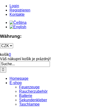
Login
Registrieren
Kontakte
Währung:
košík
0
Váš nákupní košík je prázdný!
Homepage
E-shop
Feuerzeuge
Raucherzubehör
Batterie
Sekundenkleber
Taschlampe