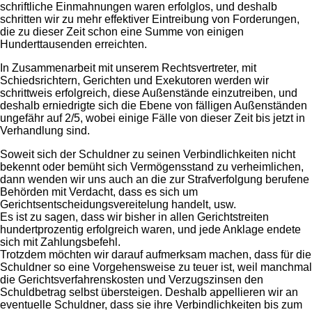
schriftliche Einmahnungen waren erfolglos, und deshalb
schritten wir zu mehr effektiver Eintreibung von Forderungen,
die zu dieser Zeit schon eine Summe von einigen
Hunderttausenden erreichten.
In Zusammenarbeit mit unserem Rechtsvertreter, mit
Schiedsrichtern, Gerichten und Exekutoren werden wir
schrittweis erfolgreich, diese Außenstände einzutreiben, und
deshalb erniedrigte sich die Ebene von fälligen Außenständen
ungefähr auf 2/5, wobei einige Fälle von dieser Zeit bis jetzt in
Verhandlung sind.
Soweit sich der Schuldner zu seinen Verbindlichkeiten nicht
bekennt oder bemüht sich Vermögensstand zu verheimlichen,
dann wenden wir uns auch an die zur Strafverfolgung berufene
Behörden mit Verdacht, dass es sich um
Gerichtsentscheidungsvereitelung handelt, usw.
Es ist zu sagen, dass wir bisher in allen Gerichtstreiten
hundertprozentig erfolgreich waren, und jede Anklage endete
sich mit Zahlungsbefehl.
Trotzdem möchten wir darauf aufmerksam machen, dass für die
Schuldner so eine Vorgehensweise zu teuer ist, weil manchmal
die Gerichtsverfahrenskosten und Verzugszinsen den
Schuldbetrag selbst übersteigen. Deshalb appellieren wir an
eventuelle Schuldner, dass sie ihre Verbindlichkeiten bis zum