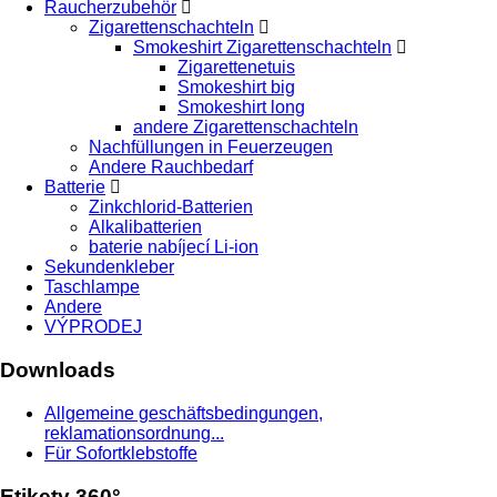
Raucherzubehör
Zigarettenschachteln
Smokeshirt Zigarettenschachteln
Zigarettenetuis
Smokeshirt big
Smokeshirt long
andere Zigarettenschachteln
Nachfüllungen in Feuerzeugen
Andere Rauchbedarf
Batterie
Zinkchlorid-Batterien
Alkalibatterien
baterie nabíjecí Li-ion
Sekundenkleber
Taschlampe
Andere
VÝPRODEJ
Downloads
Allgemeine geschäftsbedingungen,
reklamationsordnung...
Für Sofortklebstoffe
Etikety 360°