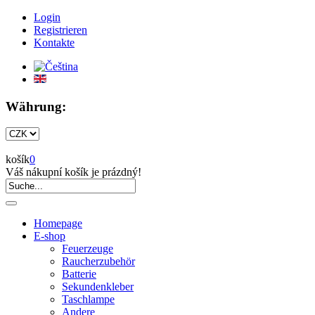
Login
Registrieren
Kontakte
Währung:
košík
0
Váš nákupní košík je prázdný!
Homepage
E-shop
Feuerzeuge
Raucherzubehör
Batterie
Sekundenkleber
Taschlampe
Andere