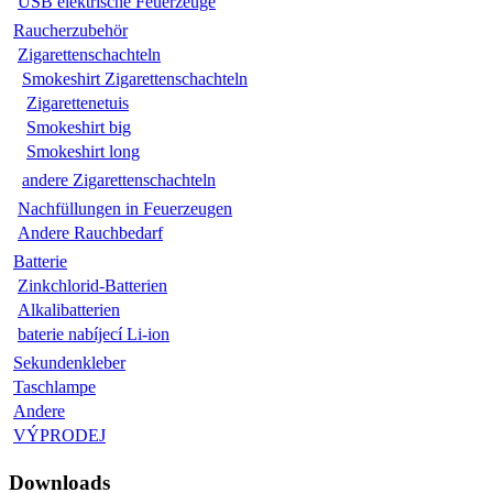
USB elektrische Feuerzeuge
Raucherzubehör
Zigarettenschachteln
Smokeshirt Zigarettenschachteln
Zigarettenetuis
Smokeshirt big
Smokeshirt long
andere Zigarettenschachteln
Nachfüllungen in Feuerzeugen
Andere Rauchbedarf
Batterie
Zinkchlorid-Batterien
Alkalibatterien
baterie nabíjecí Li-ion
Sekundenkleber
Taschlampe
Andere
VÝPRODEJ
Downloads