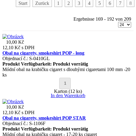
Start
Zurück
1
2
3
4
5
6
7
8
Ergebnisse 169 - 192 von 209
10,00 Kč
12,10 Kč
s DPH
Obal na cigarety, smokeshirt POP - long
Objednací č.: S-0410GL
Produkt Verfügbarkeit:
Produkt vorrätig
Módní obal na krabičku cigaret s dlouhými cigaretami 100 mm -20
ks
Karton (12 ks)
In den Warenkorb
10,00 Kč
12,10 Kč
s DPH
Obal na cigarety, smokeshirt POP STAR
Objednací č.: S-1106F
Produkt Verfügbarkeit:
Produkt vorrätig
Módní obal na krabičku cigaret - 17-20 ks cigaret