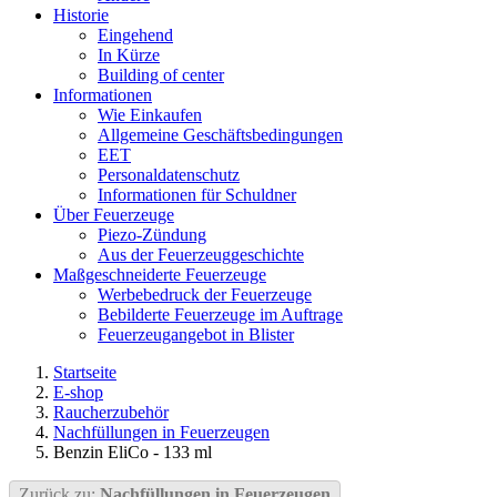
Historie
Eingehend
In Kürze
Building of center
Informationen
Wie Einkaufen
Allgemeine Geschäftsbedingungen
EET
Personaldatenschutz
Informationen für Schuldner
Über Feuerzeuge
Piezo-Zündung
Aus der Feuerzeuggeschichte
Maßgeschneiderte Feuerzeuge
Werbebedruck der Feuerzeuge
Bebilderte Feuerzeuge im Auftrage
Feuerzeugangebot in Blister
Startseite
E-shop
Raucherzubehör
Nachfüllungen in Feuerzeugen
Benzin EliCo - 133 ml
Zurück zu:
Nachfüllungen in Feuerzeugen