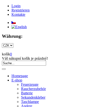
Login
Registrieren
Kontakte
Währung:
košík
0
Váš nákupní košík je prázdný!
Homepage
E-shop
Feuerzeuge
Raucherzubehör
Batterie
Sekundenkleber
Taschlampe
Andere