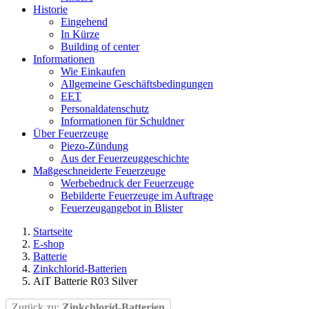
Historie
Eingehend
In Kürze
Building of center
Informationen
Wie Einkaufen
Allgemeine Geschäftsbedingungen
EET
Personaldatenschutz
Informationen für Schuldner
Über Feuerzeuge
Piezo-Zündung
Aus der Feuerzeuggeschichte
Maßgeschneiderte Feuerzeuge
Werbebedruck der Feuerzeuge
Bebilderte Feuerzeuge im Auftrage
Feuerzeugangebot in Blister
Startseite
E-shop
Batterie
Zinkchlorid-Batterien
AiT Batterie R03 Silver
Zurück zu:
Zinkchlorid-Batterien