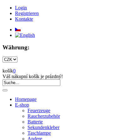
Login
Registrieren
Kontakte
Währung:
košík
0
Váš nákupní košík je prázdný!
Homepage
E-shop
Feuerzeuge
Raucherzubehör
Batterie
Sekundenkleber
Taschlampe
Andere