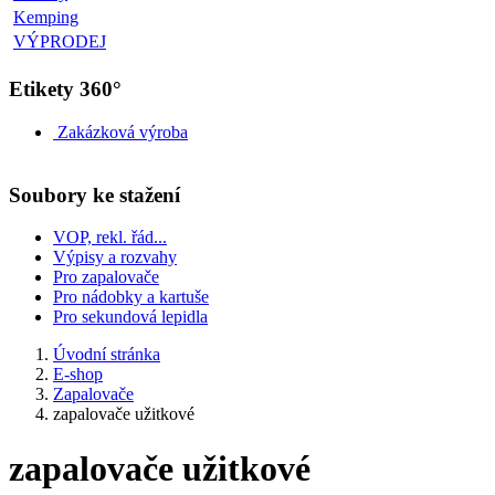
Kemping
VÝPRODEJ
Etikety 360°
Zakázková výroba
Soubory ke stažení
VOP, rekl. řád...
Výpisy a rozvahy
Pro zapalovače
Pro nádobky a kartuše
Pro sekundová lepidla
Úvodní stránka
E-shop
Zapalovače
zapalovače užitkové
zapalovače užitkové