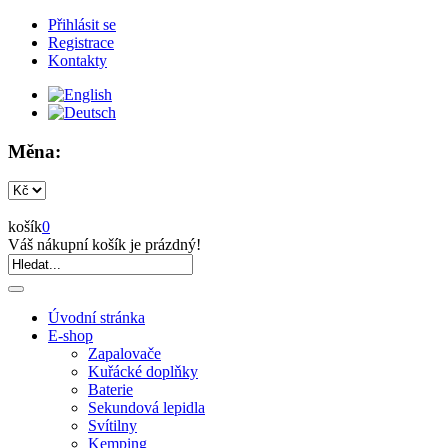
Přihlásit se
Registrace
Kontakty
Měna:
košík
0
Váš nákupní košík je prázdný!
Úvodní stránka
E-shop
Zapalovače
Kuřácké doplňky
Baterie
Sekundová lepidla
Svítilny
Kemping