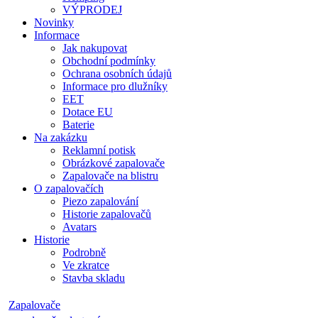
VÝPRODEJ
Novinky
Informace
Jak nakupovat
Obchodní podmínky
Ochrana osobních údajů
Informace pro dlužníky
EET
Dotace EU
Baterie
Na zakázku
Reklamní potisk
Obrázkové zapalovače
Zapalovače na blistru
O zapalovačích
Piezo zapalování
Historie zapalovačů
Avatars
Historie
Podrobně
Ve zkratce
Stavba skladu
Zapalovače