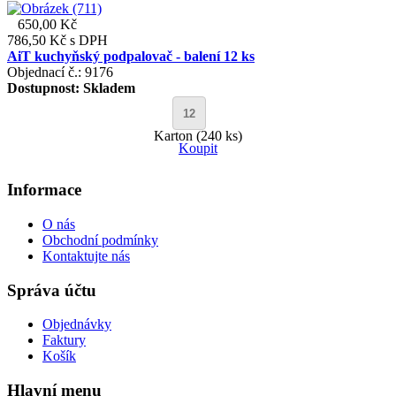
650,00 Kč
786,50 Kč
s DPH
AiT kuchyňský podpalovač - balení 12 ks
Objednací č.: 9176
Dostupnost:
Skladem
Karton (240 ks)
Koupit
Informace
O nás
Obchodní podmínky
Kontaktujte nás
Správa účtu
Objednávky
Faktury
Košík
Hlavní menu