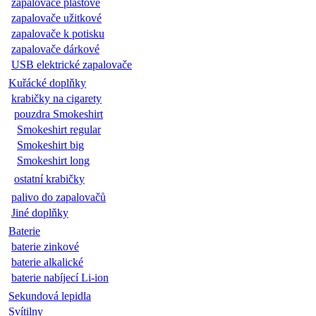
zapalovače plastové
zapalovače užitkové
zapalovače k potisku
zapalovače dárkové
USB elektrické zapalovače
Kuřácké doplňky
krabičky na cigarety
pouzdra Smokeshirt
Smokeshirt regular
Smokeshirt big
Smokeshirt long
ostatní krabičky
palivo do zapalovačů
Jiné doplňky
Baterie
baterie zinkové
baterie alkalické
baterie nabíjecí Li-ion
Sekundová lepidla
Svítilny