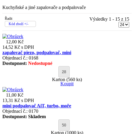
Kuchyňské a jiné zapalovače a podpalovače
Řadit
Výsledky 1 - 15 z 15
Kód zboží +/-
12,00 Kč
14,52 Kč
s DPH
zapalovač piezo, podpalovač, mini
Objednací č.: 0168
Dostupnost:
Nedostupné
Karton (560 ks)
Koupit
11,00 Kč
13,31 Kč
s DPH
mini podpalovač AiT, turbo, moře
Objednací č.: 0170
Dostupnost:
Skladem
Karton (1000 ks)