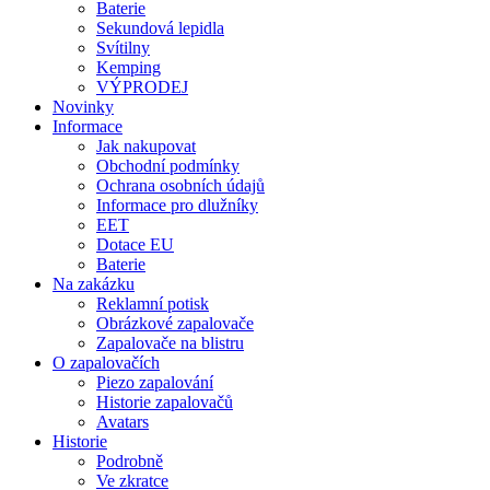
Baterie
Sekundová lepidla
Svítilny
Kemping
VÝPRODEJ
Novinky
Informace
Jak nakupovat
Obchodní podmínky
Ochrana osobních údajů
Informace pro dlužníky
EET
Dotace EU
Baterie
Na zakázku
Reklamní potisk
Obrázkové zapalovače
Zapalovače na blistru
O zapalovačích
Piezo zapalování
Historie zapalovačů
Avatars
Historie
Podrobně
Ve zkratce