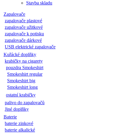
Stavba skladu
Zapalovače
zapalovače plastové
zapalovače užitkové
zapalovače k potisku
zapalovače dárkové
USB elektrické zapalovače
Kuřácké doplňky
krabičky na cigarety
pouzdra Smokeshirt
Smokeshirt regular
Smokeshirt big
Smokeshirt long
ostatní krabičky
palivo do zapalovačů
Jiné doplňky
Baterie
baterie zinkové
baterie alkalické